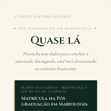
← VOLTAR À PÁGINA DO CURSO
✦ PÓS-GRADUAÇÃO EM MARIOLOGIA ✦
Quase lá
Preencha seus dados para concluir a
matrícula. Em seguida, você será direcionado
ao contrato financeiro.
PLANO ESCOLHIDO - MATRÍCULA +
12X DE 417.00 (CARTÃO)
Matrícula na Pós-
graduação em Mariologia