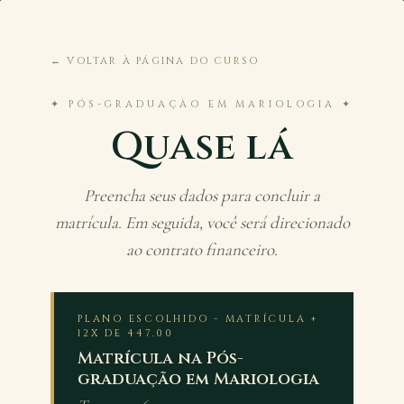
← VOLTAR À PÁGINA DO CURSO
✦ PÓS-GRADUAÇÃO EM MARIOLOGIA ✦
Quase lá
Preencha seus dados para concluir a
matrícula. Em seguida, você será direcionado
ao contrato financeiro.
PLANO ESCOLHIDO - MATRÍCULA +
12X DE 447.00
Matrícula na Pós-
graduação em Mariologia