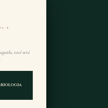
IA ✦
eguida, você será
.
riologia