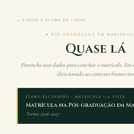
← VOLTAR À PÁGINA DO CURSO
✦ PÓS-GRADUAÇÃO EM MARIOLOG
Quase lá
Preencha seus dados para concluir a matrícula. Em s
direcionado ao contrato financeiro
PLANO ESCOLHIDO - MATRÍCULA + A VISTA
Matrícula na Pós-graduação em Ma
Turma 2026-2027