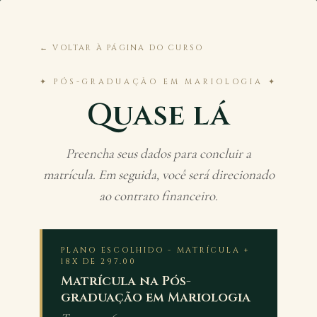
← VOLTAR À PÁGINA DO CURSO
✦ PÓS-GRADUAÇÃO EM MARIOLOGIA ✦
Quase lá
Preencha seus dados para concluir a
matrícula. Em seguida, você será direcionado
ao contrato financeiro.
PLANO ESCOLHIDO - MATRÍCULA +
18X DE 297.00
Matrícula na Pós-
graduação em Mariologia