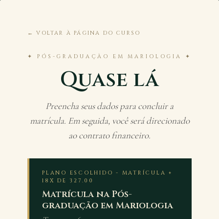
← VOLTAR À PÁGINA DO CURSO
✦ PÓS-GRADUAÇÃO EM MARIOLOGIA ✦
Quase lá
Preencha seus dados para concluir a
matrícula. Em seguida, você será direcionado
ao contrato financeiro.
PLANO ESCOLHIDO - MATRÍCULA +
18X DE 327.00
Matrícula na Pós-
graduação em Mariologia