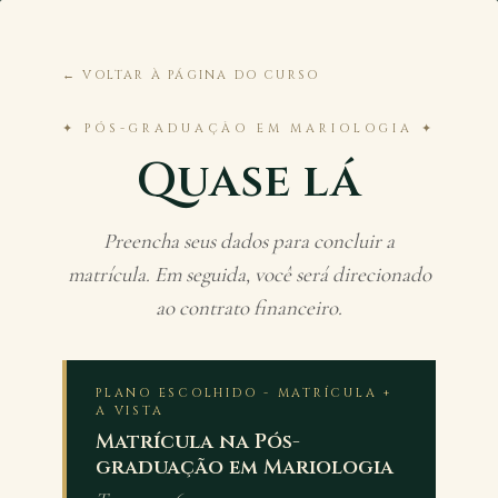
← VOLTAR À PÁGINA DO CURSO
✦ PÓS-GRADUAÇÃO EM MARIOLOGIA ✦
Quase lá
Preencha seus dados para concluir a
matrícula. Em seguida, você será direcionado
ao contrato financeiro.
PLANO ESCOLHIDO - MATRÍCULA +
A VISTA
Matrícula na Pós-
graduação em Mariologia